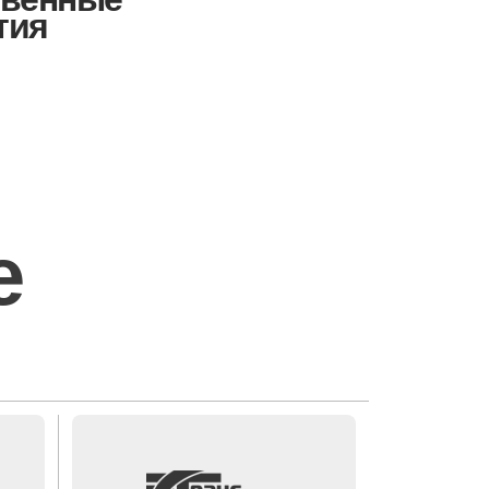
тия
е